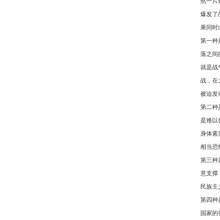
然一片
爆发了
果同时
第一种
落之间
就是战
战，在
被迫发
第二种
是难以
身体素
相当恐
第三种
意支撑
民族主
第四种
国家的