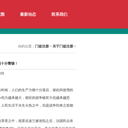
范围
最新动态
联系我们
你的位置：
门徒注册
>
关于门徒注册
>
须十分警惕！
05
古时候，人们的生产力都十分落后，彼此间使用的
杀伤力越来越大，相应的战争破坏力也越来越恐
，人民生活于水生火热之中，但是战争到来之前都
的享受之中，就算在波兰被攻陷之后，法国民众依