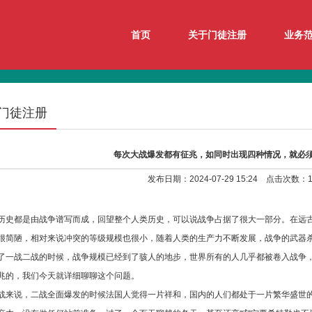
首页
关于门徒注册
业务
门徒注册
每次大战爆发都有征兆，如同时出现四种情况，就必
发布日期：2024-07-29 15:24 点击次数：1
历史都是由战争谱写而成，回望整个人类历史，可以说战争占据了很大一部分。在远
很简陋，相对来说冲突的等级规模也很小，随着人类的生产力不断发展，战争的武器
了一战二战的时候，战争规模已经到了骇人的地步，世界所有的人几乎都被卷入战争
兆的，我们今天就详细聊聊这个问题。
战来说，二战全面爆发的时候法国人觉得一片祥和，国内的人们都处于一片繁华盛世