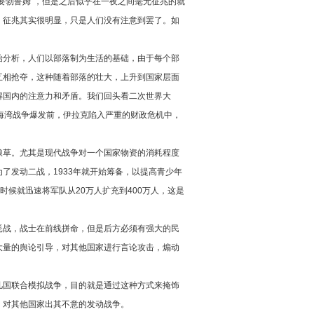
要勃鲁姆”，但是之后似乎在一夜之间毫无征兆的就
，征兆其实很明显，只是人们没有注意到罢了。如
始分析，人们以部落制为生活的基础，由于每个部
互相抢夺，这种随着部落的壮大，上升到国家层面
解国内的注意力和矛盾。我们回头看二次世界大
海湾战争爆发前，伊拉克陷入严重的财政危机中，
。
粮草。尤其是现代战争对一个国家物资的消耗程度
了发动二战，1933年就开始筹备，以提高青少年
时候就迅速将军队从20万人扩充到400万人，这是
耗战，战士在前线拼命，但是后方必须有强大的民
大量的舆论引导，对其他国家进行言论攻击，煽动
几国联合模拟战争，目的就是通过这种方式来掩饰
，对其他国家出其不意的发动战争。