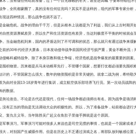
麻木，没有做任何站前准备，过了一个百无聊赖的冬天，甚至还高喊“宁要希特勒也不
战争，全民都蒙圈了，真的没有任何征兆吗？其实不是这样的，现代的军事专家分析
出现这四种情况，那么战争也就不远了。
是金融危机。战争的理由千千万，但是从根本上说都是为了利益，我们从上古时期开
的自然资源禀赋差异，所以生产和生活资源也有差异，当达到极度不平衡的时候就会
争。当金融危机到来，国内的矛盾达到了不可调和的状态，那么就只有通过战争来缓
之前的30年代经济大萧条，日本发动侵华战争前国民经济亏损严重，黄金不断外流；
动侵略科威特战争。除了本身宗教和领土争端，经济危机是战争爆发的最重要的因素
是囤积物资。历来都是兵马未动粮草先行，不管哪个国家，想要打仗都必须要先囤积
估计的，不管国家怎么强大，数年的物资囤积是非常关键的。就拿二战为例，希特勒为
质为由对全国13-18岁青年进行集训，成立航空俱乐部培养飞行员。第一次动员战阵的
怖的数据。
是舆论攻击。不论是古代还是现代，任何一场战争都必须师出有名。因为战争是场消
，没有正当的理由是无法调动大众的积极性的。所以，为了准备战争，站前都会进行
义、复仇主义等。当年陈胜吴广起义在鱼肚子里做手脚就是这个原因。
是军事演习。军事演习可能对很多人来说也是司空见惯的事情，也就是一个国家或者
强大，对别国产生威慑作用。但是在历史上不乏通过演戏之名，将部队放到敏感位置